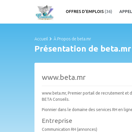
OFFRES D'EMPLOIS
(36)
APPEL
Accueil
À Propos de beta.mr
Présentation de beta.mr
www.beta.mr
www.beta.mr, Premier portail de recrutement et d
BETA Conseils.
Pionnier dans le domaine des services RH en lign
Entreprise
Communication RH (annonces)