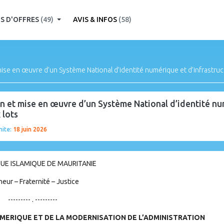
S D'OFFRES
(49)
AVIS & INFOS
(58)
 mise en œuvre d’un Système National d’identité numérique et d’infrastruc
ion et mise en œuvre d’un Système National d’identité nu
 lots
mite:
18 juin 2026
UE ISLAMIQUE DE MAURITANIE
eur – Fraternité – Justice
--------- . ---------
MERIQUE ET DE LA MODERNISATION DE L’ADMINISTRATION