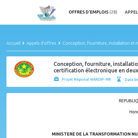
OFFRES D'EMPLOIS
(28)
APPEL
Accueil
Appels d'offres
Conception, fourniture, installation et
Conception, fourniture, installat
certification électronique en deux
Projet Régional WARDIP-MR
Date li
REPUBLIQ
Honn
MINISTERE DE LA TRANSFORMATION NU