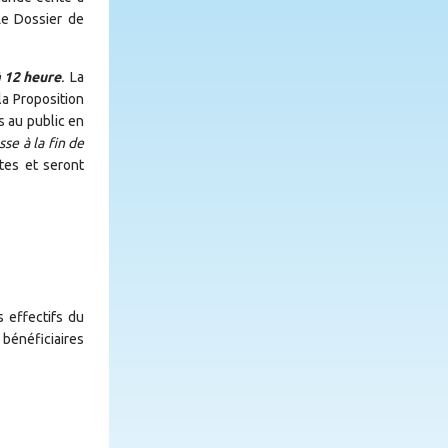
Le Dossier de
à 12 heure
.
La
a Proposition
 au public en
sse à la fin de
tes et seront
 effectifs du
bénéficiaires