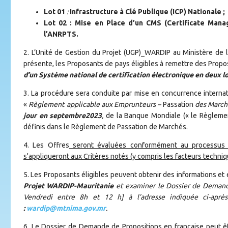
Lot 01
:
Infrastructure à Clé Publique (ICP) Nationale ;
Lot 02 : Mise en Place d’un CMS (Certificate Mana
l’ANRPTS.
2. L’Unité de Gestion du Projet (UGP)_WARDIP au Ministère de l
présente, les Proposants de pays éligibles à remettre des Propos
d’un Système national de certification électronique en deux l
3. La procédure sera conduite par mise en concurrence interna
«
Règlement applicable aux Emprunteurs –
Passation
des Marché
jour en septembre2023
,
de la Banque Mondiale (« le Règlemen
définis dans le Règlement de Passation de Marchés.
4. Les Offres
seront évaluées conformément au processus d'é
s'appliqueront aux Critères notés (y compris les facteurs techniqu
5. Les Proposants éligibles peuvent obtenir des informations e
Projet WARDIP-Mauritanie
et examiner le Dossier de Demande
Vendredi entre 8h et 12 h] à l’adresse indiquée ci-ap
:
wardip@mtnima.gov.mr
.
6. Le Dossier de Demande de Propositions en française peut êt