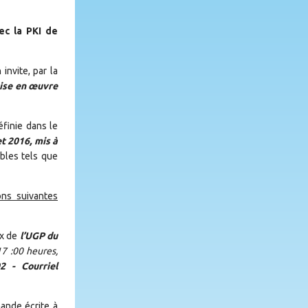
ec la PKI de
invite, par la
mise en œuvre
finie dans le
et 2016, mis à
bles tels que
ons suivantes
ux de
l’UGP du
7 :00 heures,
 - Courriel
ande écrite à