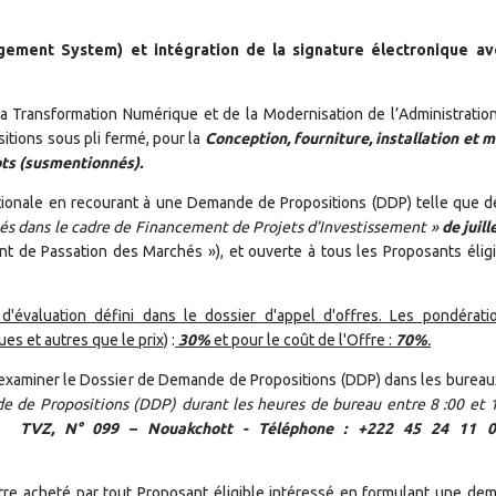
gement System) et intégration de la signature électronique av
a Transformation Numérique et de la Modernisation de l’Administration 
itions sous pli fermé, pour la
Conception, fourniture, installation et 
ots (susmentionnés).
tionale en recourant à une Demande de Propositions (DDP) telle que dé
s dans le cadre de Financement de Projets d’Investissement »
de juill
t de Passation des Marchés »), et ouverte à tous les Proposants éligi
valuation défini dans le dossier d'appel d'offres. Les pondérati
es et autres que le prix)
:
30%
et pour le coût de l'Offre :
70%
.
t examiner le Dossier de Demande de Propositions (DDP) dans les burea
 de Propositions (DDP) durant les heures de bureau entre 8 :00 et 1
rès
TVZ, N° 099 – Nouakchott - Téléphone : +222 45 24 11 02
re acheté par tout Proposant éligible intéressé en formulant une dem