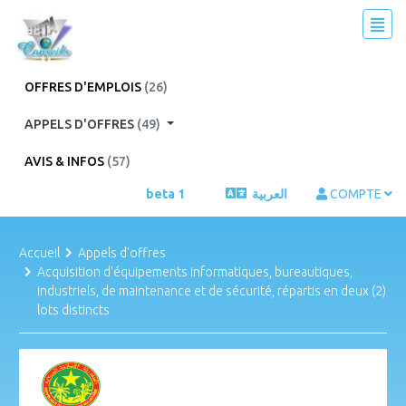
OFFRES D'EMPLOIS
(26)
APPELS D'OFFRES
(49)
AVIS & INFOS
(57)
beta 1
العربية
COMPTE
Accueil
Appels d'offres
Acquisition d'équipements informatiques, bureautiques,
industriels, de maintenance et de sécurité, répartis en deux (2)
lots distincts