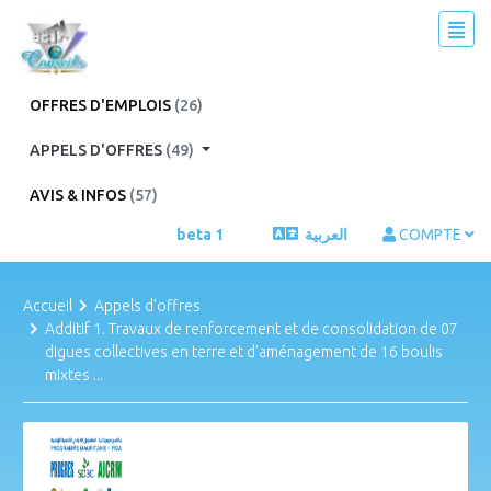
OFFRES D'EMPLOIS
(26)
APPELS D'OFFRES
(49)
AVIS & INFOS
(57)
beta 1
العربية
COMPTE
Accueil
Appels d'offres
Additif 1. Travaux de renforcement et de consolidation de 07
digues collectives en terre et d'aménagement de 16 boulis
mixtes ...