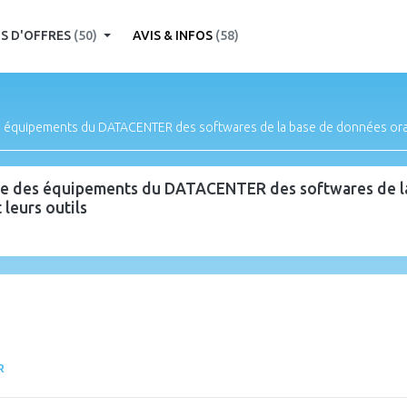
S D'OFFRES
(50)
AVIS & INFOS
(58)
 équipements du DATACENTER des softwares de la base de données oracle
ive des équipements du DATACENTER des softwares de la
 leurs outils
R