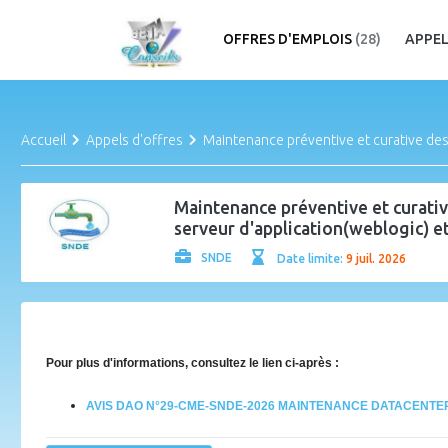
OFFRES D'EMPLOIS
(28)
APPEL
Accueil
Appels d'offres
Maintenance préventive et curative des
Maintenance préventive et curat
serveur d'application(weblogic) et
SNDE
Date limite:
9 juil. 2026
Pour plus d'informations, consultez le lien ci-après :
AVIS DAO N°29-CME-SNDE-2026 MAINTENANCE DATACENTE