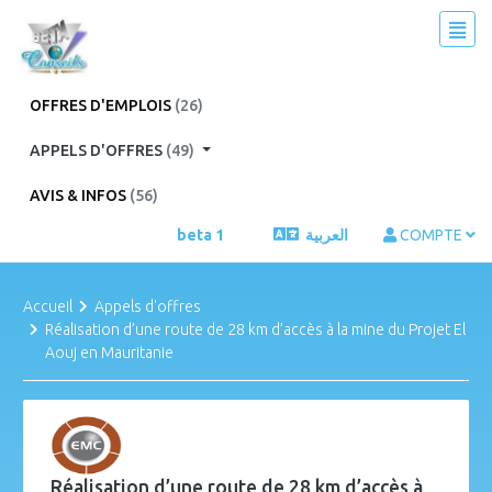
OFFRES D'EMPLOIS
(26)
APPELS D'OFFRES
(49)
AVIS & INFOS
(56)
beta 1
العربية
COMPTE
Accueil
Appels d'offres
Réalisation d’une route de 28 km d’accès à la mine du Projet El
Aouj en Mauritanie
Réalisation d’une route de 28 km d’accès à