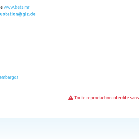
te
www.beta.mr
uotation@giz.de
s embargos
Toute reproduction interdite sans 