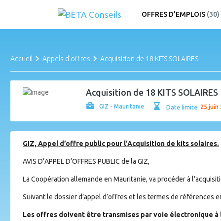
OFFRES D'EMPLOIS
(30)
Accueil
Appels d'offres
Acquisition de 18 KITS SOLAIRES
Acquisition de 18 KITS SOLAIRES
GIZ - Mauritanie
Date limite:
25 juin
G
IZ, Appel d’offre public pour l’Acquisition de kits solaires.
AVIS D’APPEL D’OFFRES PUBLIC de la GIZ,
La Coopération allemande en Mauritanie, va procéder à l’acquisiti
Suivant le dossier d’appel d’offres et les termes de références en
Les offres doivent être transmises par voie électronique à 