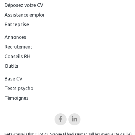
Déposez votre CV
Assistance emploi
Entreprise
Annonces
Recrutement
Conseils RH
Outils
Base CV
Tests psycho.
Témoignez
Beta-conseils Ilot T, lot 48 Avenue El hadj Oumar Tall (ex Avenue De gaulle)